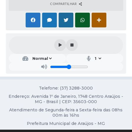
Obras
COMPARTILHAR
Galeria de Vídeos
Projetos
Contas Públicas
Links
Serviços Online
Telefones Úteis
Transparência
Telefone: (37) 3288-3000
Emprega
Endereço: Avenida 1º de Janeiro, 1748 Centro Araújos -
MG - Brasil | CEP: 35603-000
Enquete
Atendimento de Segunda-feira a Sexta-feira das 08hs
00m às 16hs
Jornal
Prefeitura Municipal de Araújos - MG
Agenda