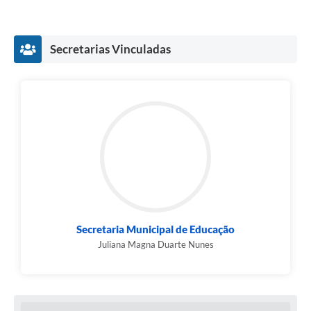
Fala Cidadão
Nota Fiscal Eletrônica - NFSE
Secretarias Vinculadas
A Prefeitura
SIC
Galeria de Fotos
Contratos
Ouvidoria
Audiências Públicas
Secretaria Municipal de Educação
Arquivos para Download
Juliana Magna Duarte Nunes
Carta de Serviços
Turismo