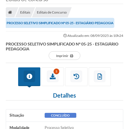
Processo seletivo
Editais
Editais de Concurso
Lei Aldir Blanc 2026
PROCESSO SELETIVO SIMPLIFICADO Nº 05-25 - ESTAGIÁRIO PEDAGOGIA
COMPRA DIRETA
Atualizado em: 08/09/2025 às 10h24
Araújos
PROCESSO SELETIVO SIMPLIFICADO Nº 05-25 - ESTAGIÁRIO
PEDAGOGIA
Prefeitura
Imprimir
Secretarias
Conselhos
5
Patrimônio Cultural
Detalhes
Legislação
E-SIC
Situação
CONCLUÍDO
Licenças Concedidas
Modalidade
Processo Seletivo
DOC Licenciamento Ambiental