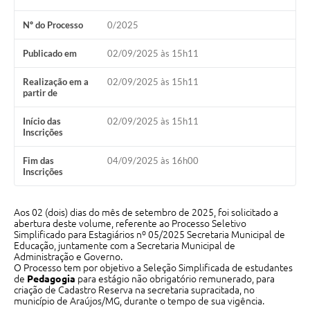
Nº do Processo
0/2025
Notícias
Concursos e Processos Seletivos
Publicado em
02/09/2025 às 15h11
Diário Oficial
Realização em a
02/09/2025 às 15h11
partir de
Acesso a Informação (Transparência)
Início das
02/09/2025 às 15h11
Inscrições
Guia de Serviços
Fim das
04/09/2025 às 16h00
Lei Aldir Blanc
Inscrições
Arquivos de Transparência
Aos 02 (dois) dias do mês de setembro de 2025, foi solicitado a
Lei de Acesso a Informação
abertura deste volume, referente ao Processo Seletivo
Simplificado para Estagiários nº 05/2025 Secretaria Municipal de
Editais
Educação, juntamente com a Secretaria Municipal de
Administração e Governo.
O Processo tem por objetivo a Seleção Simplificada de estudantes
Modelos
de
Pedagogia
para estágio não obrigatório remunerado, para
criação de Cadastro Reserva na secretaria supracitada, no
Órgãos Municipais
município de Araújos/MG, durante o tempo de sua vigência.