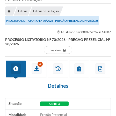
Processo seletivo
Editais
Editais de Licitação
Lei Aldir Blanc 2026
PROCESSO LICITATORIO Nº 70/2026 - PREGÃO PRESENCIAL Nº 28/2026
COMPRA DIRETA
Atualizado em: 08/07/2026 às 14h07
Araújos
PROCESSO LICITATORIO Nº 70/2026 - PREGÃO PRESENCIAL Nº
28/2026
Prefeitura
Imprimir
Secretarias
Conselhos
4
Patrimônio Cultural
Detalhes
Legislação
E-SIC
Situação
ABERTO
Licenças Concedidas
Modalidade
Pregão Presencial
DOC Licenciamento Ambiental