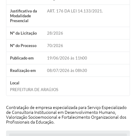
Justificativa da
ART. 176 DA LEI 14.133/2021.
Notícias
Modalidade
Presencial
Concursos e Processos Seletivos
Nº da Licitação
28/2026
Diário Oficial
Nº do Processo
70/2026
Acesso a Informação (Transparência)
Publicado em
19/06/2026 às 11h00
Guia de Serviços
Realização em
08/07/2026 às 08h30
Lei Aldir Blanc
Arquivos de Transparência
Local
PREFEITURA DE ARAÚJOS
Lei de Acesso a Informação
Editais
Contratação de empresa especializada para Serviço Especializado
de Consultoria Institucional em Desenvolvimento Humano,
Valorização Socioemocional e Fortalecimento Organizacional dos
Modelos
Profissionais da Educação.
Órgãos Municipais