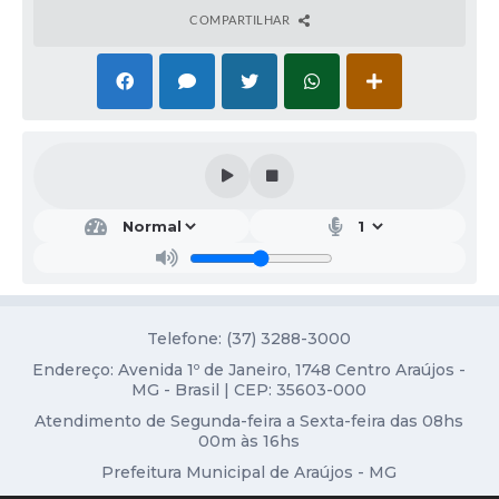
COMPARTILHAR
Fala Cidadão
Nota Fiscal Eletrônica - NFSE
A Prefeitura
SIC
Galeria de Fotos
Contratos
Ouvidoria
Audiências Públicas
Telefone: (37) 3288-3000
Endereço: Avenida 1º de Janeiro, 1748 Centro Araújos -
Arquivos para Download
MG - Brasil | CEP: 35603-000
Carta de Serviços
Atendimento de Segunda-feira a Sexta-feira das 08hs
00m às 16hs
Turismo
Prefeitura Municipal de Araújos - MG