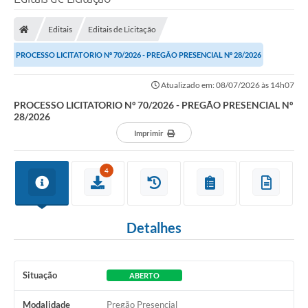
Processo seletivo
Editais
Editais de Licitação
Lei Aldir Blanc 2026
PROCESSO LICITATORIO Nº 70/2026 - PREGÃO PRESENCIAL Nº 28/2026
COMPRA DIRETA
Atualizado em: 08/07/2026 às 14h07
Araújos
PROCESSO LICITATORIO Nº 70/2026 - PREGÃO PRESENCIAL Nº
28/2026
Prefeitura
Imprimir
Secretarias
Conselhos
4
Patrimônio Cultural
Detalhes
Legislação
E-SIC
Situação
ABERTO
Licenças Concedidas
Modalidade
Pregão Presencial
DOC Licenciamento Ambiental