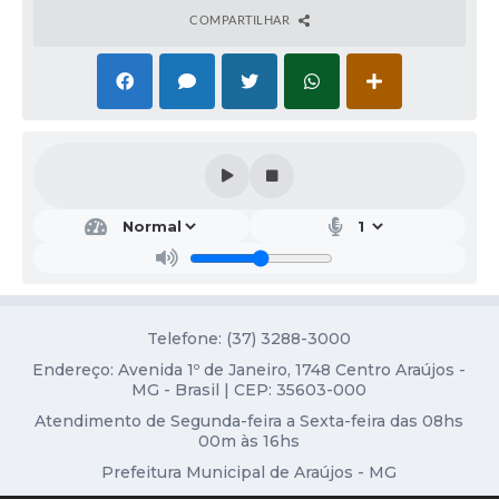
COMPARTILHAR
Fala Cidadão
Nota Fiscal Eletrônica - NFSE
A Prefeitura
SIC
Galeria de Fotos
Contratos
Ouvidoria
Audiências Públicas
Telefone: (37) 3288-3000
Endereço: Avenida 1º de Janeiro, 1748 Centro Araújos -
Arquivos para Download
MG - Brasil | CEP: 35603-000
Carta de Serviços
Atendimento de Segunda-feira a Sexta-feira das 08hs
00m às 16hs
Turismo
Prefeitura Municipal de Araújos - MG