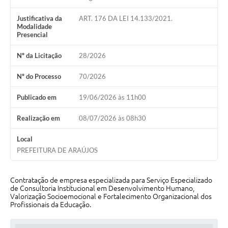
Justificativa da
ART. 176 DA LEI 14.133/2021.
Notícias
Modalidade
Presencial
Concursos e Processos Seletivos
Nº da Licitação
28/2026
Diário Oficial
Nº do Processo
70/2026
Acesso a Informação (Transparência)
Publicado em
19/06/2026 às 11h00
Guia de Serviços
Realização em
08/07/2026 às 08h30
Lei Aldir Blanc
Arquivos de Transparência
Local
PREFEITURA DE ARAÚJOS
Lei de Acesso a Informação
Editais
Contratação de empresa especializada para Serviço Especializado
de Consultoria Institucional em Desenvolvimento Humano,
Valorização Socioemocional e Fortalecimento Organizacional dos
Modelos
Profissionais da Educação.
Órgãos Municipais