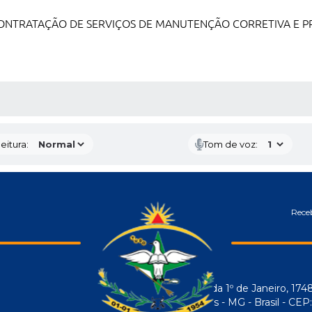
CONTRATAÇÃO DE SERVIÇOS DE MANUTENÇÃO CORRETIVA E P
 MÍDIAS
eitura:
Tom de voz:
Receb
Avenida 1º de Janeiro, 174
Araújos - MG - Brasil - CE