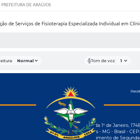
PREFEITURA DE ARAÚJOS
o de Serviços de Fisioterapia Especializada Individual em Clíni
 MÍDIAS
eitura:
Tom de voz:
Receb
Avenida 1º de Janeiro, 174
Araújos - MG - Brasil - CE
Atendimento de Segunda-f