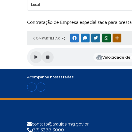
Local
Contratação de Empresa especializada para prestaçã
COMPARTILHAR
FACEBOOK
MESSENGER
TWITTER
WHATSAPP
OUTRAS
Velocidade de l
Acompanhe nossas redes!
contato@araujos.mg.gov.br
(37) 3288-3000