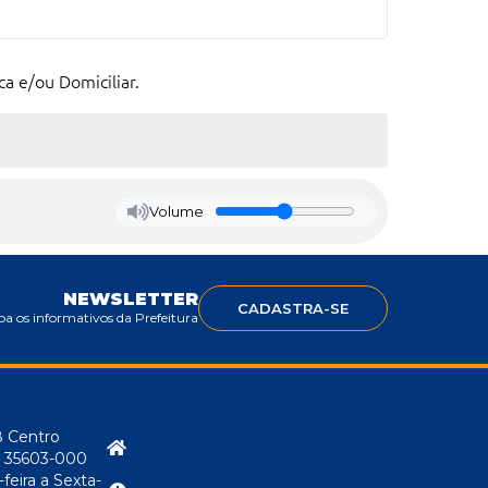
ca e/ou Domiciliar.
Volume
NEWSLETTER
CADASTRA-SE
a os informativos da Prefeitura
8 Centro
P: 35603-000
eira a Sexta-