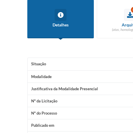
Detalhes
Arqui
(atas, homolog
Situação
Modalidade
Justificativa da Modalidade Presencial
Nº da Licitação
Nº do Processo
Publicado em