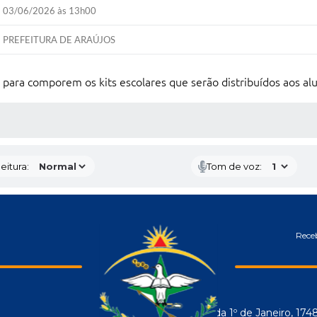
03/06/2026 às 13h00
PREFEITURA DE ARAÚJOS
r para comporem os kits escolares que serão distribuídos aos al
 MÍDIAS
eitura:
Tom de voz:
Receb
Avenida 1º de Janeiro, 174