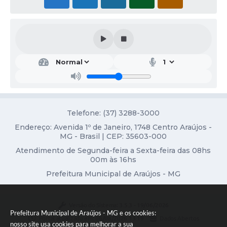
Fala Cidadão
Nota Fiscal Eletrônica - NFSE
A Prefeitura
SIC
Galeria de Fotos
Contratos
Telefone: (37) 3288-3000
Endereço: Avenida 1º de Janeiro, 1748 Centro Araújos -
Ouvidoria
MG - Brasil | CEP: 35603-000
Audiências Públicas
Atendimento de Segunda-feira a Sexta-feira das 08hs
00m às 16hs
Arquivos para Download
Prefeitura Municipal de Araújos - MG
Carta de Serviços
Versão do Sistema:
3.5.3 - 19/06/2026
Turismo
Prefeitura Municipal de Araújos - MG e os cookies:
Portal atualizado em:
06/08/2026 13:19
Dados Abertos
nosso site usa cookies para melhorar a sua