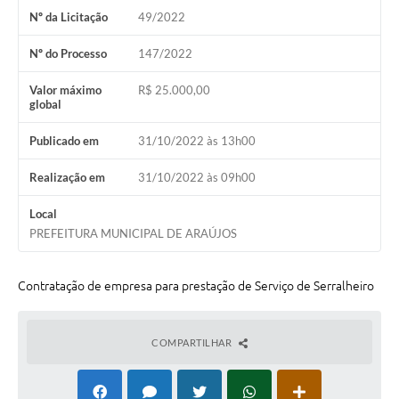
Nº da Licitação
49/2022
Notícias
Nº do Processo
147/2022
Concursos e Processos Seletivos
Valor máximo
R$ 25.000,00
Diário Oficial
global
Acesso a Informação (Transparência)
Publicado em
31/10/2022 às 13h00
Guia de Serviços
Realização em
31/10/2022 às 09h00
Lei Aldir Blanc
Local
PREFEITURA MUNICIPAL DE ARAÚJOS
Arquivos de Transparência
Lei de Acesso a Informação
Contratação de empresa para prestação de Serviço de Serralheiro
Editais
COMPARTILHAR
Modelos
Órgãos Municipais