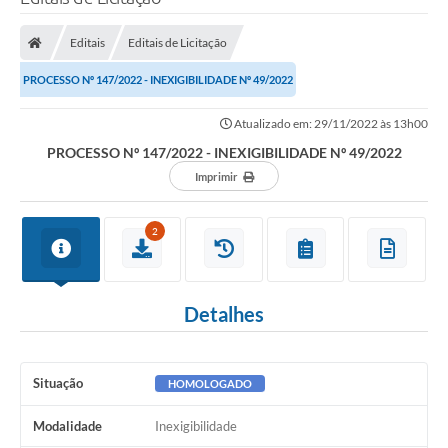
Processo seletivo
Editais
Editais de Licitação
Lei Aldir Blanc 2026
PROCESSO Nº 147/2022 - INEXIGIBILIDADE Nº 49/2022
COMPRA DIRETA
Atualizado em: 29/11/2022 às 13h00
Araújos
PROCESSO Nº 147/2022 - INEXIGIBILIDADE Nº 49/2022
Prefeitura
Imprimir
Secretarias
2
Conselhos
Patrimônio Cultural
Detalhes
Legislação
E-SIC
Situação
HOMOLOGADO
Licenças Concedidas
Modalidade
Inexigibilidade
DOC Licenciamento Ambiental