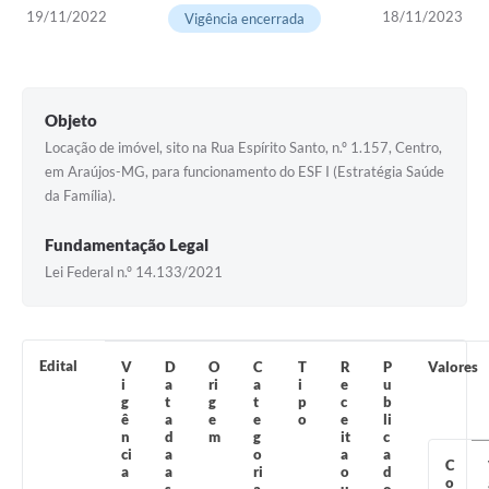
19/11/2022
18/11/2023
Vigência encerrada
Notícias
Concursos e Processos Seletivos
Objeto
Diário Oficial
Locação de imóvel, sito na Rua Espírito Santo, n.º 1.157, Centro,
Acesso a Informação (Transparência)
em Araújos-MG, para funcionamento do ESF I (Estratégia Saúde
da Família).
Guia de Serviços
Fundamentação Legal
Lei Aldir Blanc
Lei Federal n.º 14.133/2021
Arquivos de Transparência
Lei de Acesso a Informação
Edital
V
D
O
C
T
R
P
Valores
Editais
i
a
ri
a
i
e
u
g
t
g
t
p
c
b
ê
a
e
e
o
e
li
Modelos
n
d
m
g
it
c
ci
a
o
a
a
C
Órgãos Municipais
a
a
ri
o
d
o