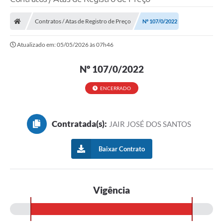
Processo seletivo
Contratos / Atas de Registro de Preço
Nº 107/0/2022
Lei Aldir Blanc 2026
Atualizado em: 05/05/2026 às 07h46
COMPRA DIRETA
Araújos
Nº 107/0/2022
Prefeitura
ENCERRADO
Secretarias
Contratada(s):
JAIR JOSÉ DOS SANTOS
Conselhos
Patrimônio Cultural
Baixar Contrato
Legislação
E-SIC
Vigência
Licenças Concedidas
DOC Licenciamento Ambiental