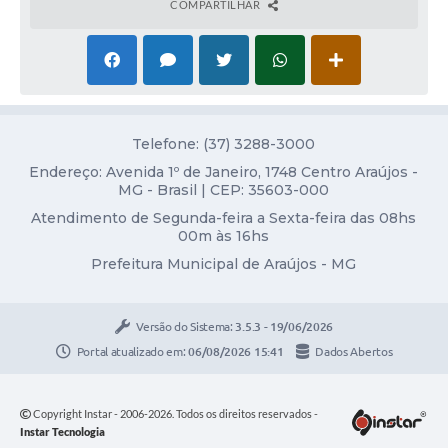
Obras
COMPARTILHAR
Galeria de Vídeos
Projetos
Contas Públicas
Telefone: (37) 3288-3000
Links
Endereço: Avenida 1º de Janeiro, 1748 Centro Araújos -
MG - Brasil | CEP: 35603-000
Serviços Online
Atendimento de Segunda-feira a Sexta-feira das 08hs
00m às 16hs
Telefones Úteis
Prefeitura Municipal de Araújos - MG
Transparência
Emprega
Versão do Sistema:
3.5.3 - 19/06/2026
Portal atualizado em:
06/08/2026 15:41
Dados Abertos
Enquete
Jornal
Copyright Instar - 2006-2026. Todos os direitos reservados -
Agenda
Instar Tecnologia