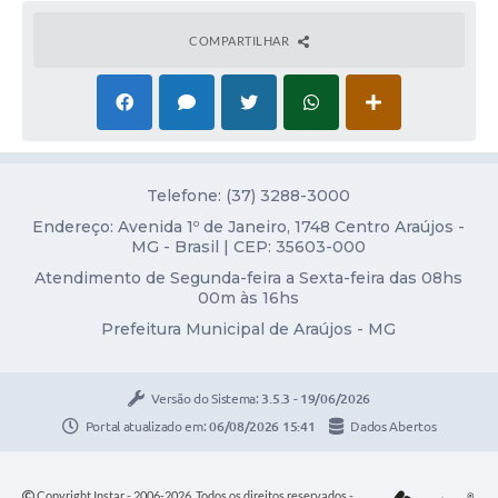
Obras
COMPARTILHAR
Galeria de Vídeos
Projetos
Contas Públicas
Links
Telefone: (37) 3288-3000
Serviços Online
Endereço: Avenida 1º de Janeiro, 1748 Centro Araújos -
MG - Brasil | CEP: 35603-000
Telefones Úteis
Atendimento de Segunda-feira a Sexta-feira das 08hs
00m às 16hs
Transparência
Prefeitura Municipal de Araújos - MG
Emprega
Enquete
Versão do Sistema:
3.5.3 - 19/06/2026
Portal atualizado em:
06/08/2026 15:41
Dados Abertos
Jornal
Agenda
Copyright Instar - 2006-2026. Todos os direitos reservados -