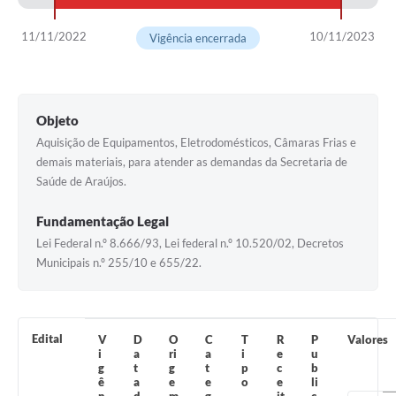
Notícias
11/11/2022
10/11/2023
Vigência encerrada
Concursos e Processos Seletivos
Diário Oficial
Objeto
Acesso a Informação (Transparência)
Aquisição de Equipamentos, Eletrodomésticos, Câmaras Frias e
demais materiais, para atender as demandas da Secretaria de
Guia de Serviços
Saúde de Araújos.
Lei Aldir Blanc
Fundamentação Legal
Arquivos de Transparência
Lei Federal n.º 8.666/93, Lei federal n.º 10.520/02, Decretos
Municipais n.º 255/10 e 655/22.
Lei de Acesso a Informação
Editais
Edital
V
D
O
C
T
R
P
Valores
Modelos
i
a
ri
a
i
e
u
g
t
g
t
p
c
b
Órgãos Municipais
ê
a
e
e
o
e
li