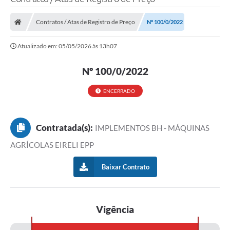
Processo seletivo
Contratos / Atas de Registro de Preço
Nº 100/0/2022
Lei Aldir Blanc 2026
Atualizado em: 05/05/2026 às 13h07
COMPRA DIRETA
Araújos
Nº 100/0/2022
Prefeitura
ENCERRADO
Secretarias
Contratada(s):
IMPLEMENTOS BH - MÁQUINAS
Conselhos
AGRÍCOLAS EIRELI EPP
Patrimônio Cultural
Baixar Contrato
Legislação
E-SIC
Vigência
Licenças Concedidas
DOC Licenciamento Ambiental