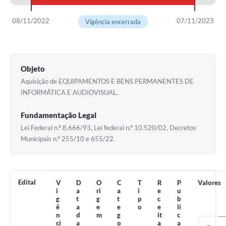
Notícias
08/11/2022
07/11/2023
Vigência encerrada
Concursos e Processos Seletivos
Diário Oficial
Objeto
Acesso a Informação (Transparência)
Aquisição de EQUIPAMENTOS E BENS PERMANENTES DE
INFORMÁTICA E AUDIOVISUAL.
Guia de Serviços
Fundamentação Legal
Lei Aldir Blanc
Lei Federal n.º 8.666/93, Lei federal n.º 10.520/02, Decretos
Arquivos de Transparência
Municipais n.º 255/10 e 655/22.
Lei de Acesso a Informação
Editais
Edital
V
D
O
C
T
R
P
Valores
i
a
ri
a
i
e
u
Modelos
g
t
g
t
p
c
b
ê
a
e
e
o
e
li
n
d
m
g
it
c
Órgãos Municipais
ci
a
o
a
a