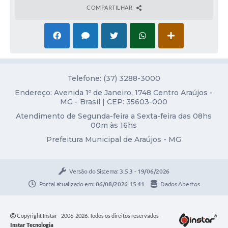
Obras
COMPARTILHAR
Galeria de Vídeos
Projetos
Contas Públicas
Telefone: (37) 3288-3000
Links
Endereço: Avenida 1º de Janeiro, 1748 Centro Araújos -
Serviços Online
MG - Brasil | CEP: 35603-000
Atendimento de Segunda-feira a Sexta-feira das 08hs
Telefones Úteis
00m às 16hs
Prefeitura Municipal de Araújos - MG
Transparência
Emprega
Versão do Sistema:
3.5.3 - 19/06/2026
Enquete
Portal atualizado em:
06/08/2026 15:41
Dados Abertos
Jornal
Copyright Instar - 2006-2026. Todos os direitos reservados -
Agenda
Instar Tecnologia