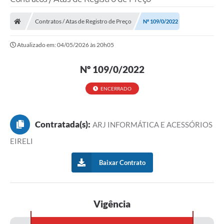
Processo seletivo
Contratos / Atas de Registro de Preço
Nº 109/0/2022
Lei Aldir Blanc 2026
Atualizado em: 04/05/2026 às 20h05
COMPRA DIRETA
Araújos
Nº 109/0/2022
Prefeitura
ENCERRADO
Secretarias
Contratada(s):
ARJ INFORMÁTICA E ACESSÓRIOS
Conselhos
EIRELI
Patrimônio Cultural
Baixar Contrato
Legislação
E-SIC
Vigência
Licenças Concedidas
DOC Licenciamento Ambiental