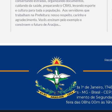
consertando estradas, organizando documentos,
cuidando da saúde, preparando o CRAS, levando esporte
e cultura para toda a população. Aos servidores que
trabalham na Prefeitura: nosso respeito, carinho e
agradecimento. Vocês ensinam pelo exemplo e
constroem o futuro de Araújos...
Receb
Avenida 1º de Janeiro, 174
Araújos - MG - Brasil - CE
Atendimento de Segunda-f
feira das 08hs 00m às 16h