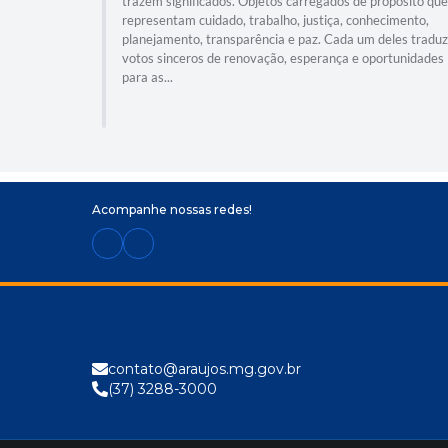
trazem significados. Objetos carregados de propósito que
representam cuidado, trabalho, justiça, conhecimento,
planejamento, transparência e paz. Cada um deles traduz
votos sinceros de renovação, esperança e oportunidades
para as...
Acompanhe nossas redes!
contato@araujos.mg.gov.br
(37) 3288-3000