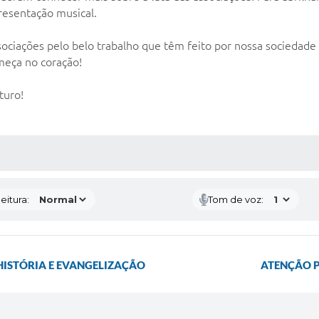
resentação musical.
ociações pelo belo trabalho que têm feito por nossa sociedade 
omeça no coração!
turo!
 MÍDIAS
eitura:
Tom de voz:
HISTÓRIA E EVANGELIZAÇÃO
ATENÇÃO PA