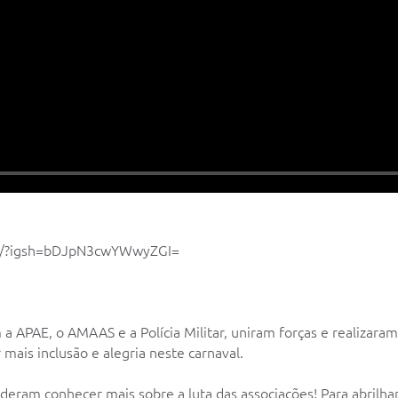
mM/?igsh=bDJpN3cwYWwyZGI=
 APAE, o AMAAS e a Polícia Militar, uniram forças e realizaram
mais inclusão e alegria neste carnaval.
deram conhecer mais sobre a luta das associações! Para abrilhant