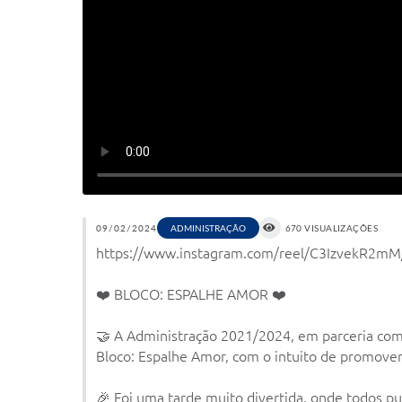
09/02/2024
ADMINISTRAÇÃO
670 VISUALIZAÇÕES
https://www.instagram.com/reel/C3IzvekR2
❤️ BLOCO: ESPALHE AMOR ❤️
🤝 A Administração 2021/2024, em parceria com a
Bloco: Espalhe Amor, com o intuito de promover 
🎉 Foi uma tarde muito divertida, onde todos pu