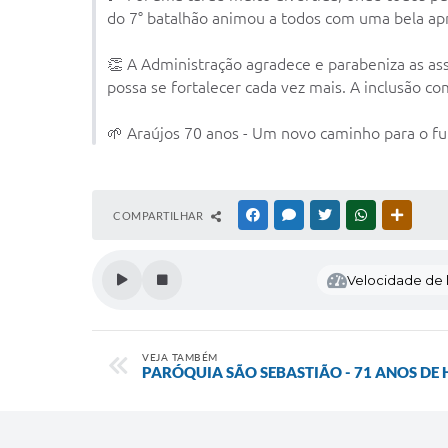
do 7° batalhão animou a todos com uma bela ap
👏 A Administração agradece e parabeniza as ass
possa se fortalecer cada vez mais. A inclusão c
🌱 Araújos 70 anos - Um novo caminho para o fu
COMPARTILHAR
FACEBOOK
MESSENGER
TWITTER
WHATSAPP
OUTRAS
Velocidade de l
VEJA TAMBÉM
PARÓQUIA SÃO SEBASTIÃO - 71 ANOS DE 