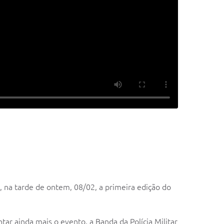
, na tarde de ontem, 08/02, a primeira edição do
ar ainda mais o evento, a Banda da Polícia Militar