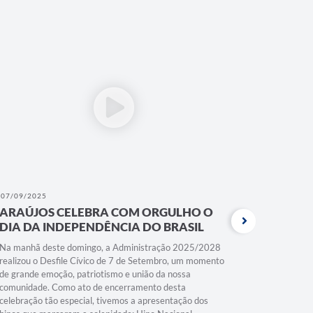
07/09/2025
19/05/202
ARAÚJOS CELEBRA COM ORGULHO O
TOP 8 
DIA DA INDEPENDÊNCIA DO BRASIL
DESEN
PREFEI
Na manhã deste domingo, a Administração 2025/2028
realizou o Desfile Cívico de 7 de Setembro, um momento
Se você cu
de grande emoção, patriotismo e união da nossa
ou Pedagog
comunidade. Como ato de encerramento desta
para você.
celebração tão especial, tivemos a apresentação dos
em setores