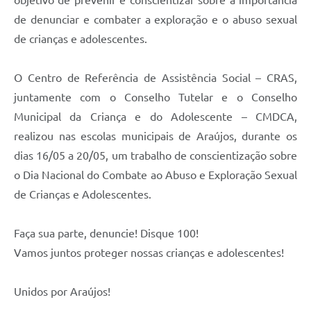
Fala Cidadão
de denunciar e combater a exploração e o abuso sexual
de crianças e adolescentes.
Nota Fiscal Eletrônica - NFSE
A Prefeitura
O Centro de Referência de Assistência Social – CRAS,
juntamente com o Conselho Tutelar e o Conselho
SIC
Municipal da Criança e do Adolescente – CMDCA,
Galeria de Fotos
realizou nas escolas municipais de Araújos, durante os
Contratos
dias 16/05 a 20/05, um trabalho de conscientização sobre
o Dia Nacional do Combate ao Abuso e Exploração Sexual
Ouvidoria
de Crianças e Adolescentes.
Audiências Públicas
Arquivos para Download
Faça sua parte, denuncie! Disque 100!
Vamos juntos proteger nossas crianças e adolescentes!
Carta de Serviços
Turismo
Unidos por Araújos!