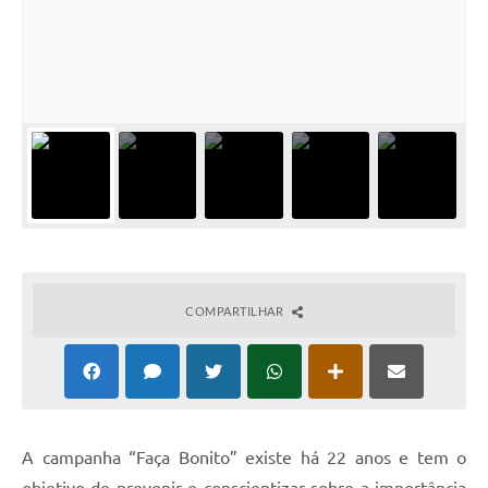
Notícias
Concursos e Processos Seletivos
Diário Oficial
Acesso a Informação (Transparência)
Guia de Serviços
Lei Aldir Blanc
Arquivos de Transparência
COMPARTILHAR
Lei de Acesso a Informação
Editais
Modelos
A campanha “Faça Bonito” existe há 22 anos e tem o
Órgãos Municipais
objetivo de prevenir e conscientizar sobre a importância