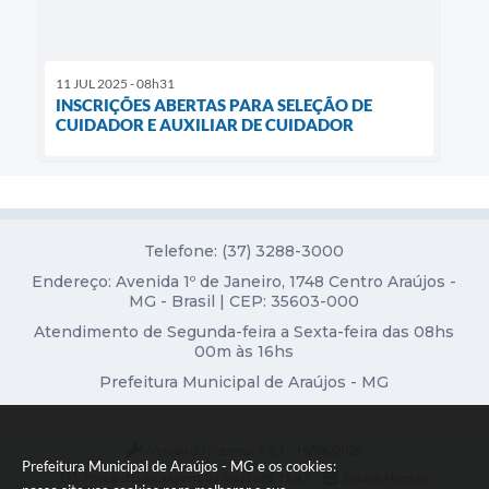
11 JUL 2025 - 08h31
INSCRIÇÕES ABERTAS PARA SELEÇÃO DE
CUIDADOR E AUXILIAR DE CUIDADOR
Telefone: (37) 3288-3000
Endereço: Avenida 1º de Janeiro, 1748 Centro Araújos -
MG - Brasil | CEP: 35603-000
Atendimento de Segunda-feira a Sexta-feira das 08hs
00m às 16hs
Prefeitura Municipal de Araújos - MG
Versão do Sistema:
3.5.3 - 19/06/2026
Prefeitura Municipal de Araújos - MG e os cookies:
Portal atualizado em:
07/08/2026 15:43
Dados Abertos