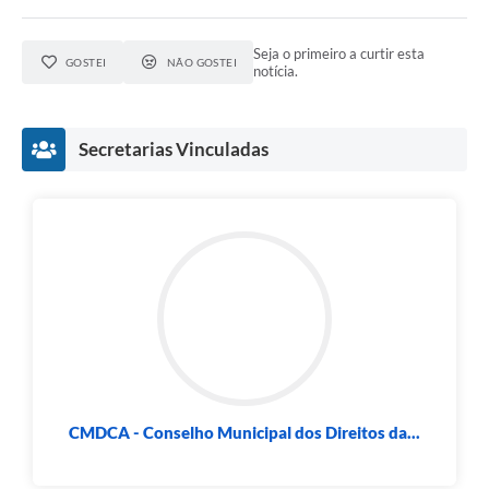
Obras
Galeria de Vídeos
Seja o primeiro a curtir esta
GOSTEI
NÃO GOSTEI
notícia.
Projetos
Contas Públicas
Secretarias Vinculadas
Links
Serviços Online
Telefones Úteis
Transparência
Emprega
Enquete
Jornal
CMDCA - Conselho Municipal dos Direitos da...
Agenda