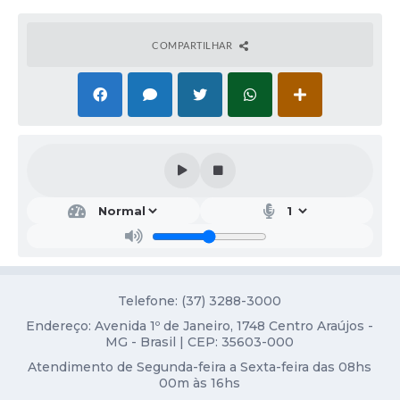
Obras
Galeria de Vídeos
COMPARTILHAR
Projetos
Contas Públicas
Links
Serviços Online
Telefones Úteis
Transparência
Emprega
Telefone: (37) 3288-3000
Enquete
Endereço: Avenida 1º de Janeiro, 1748 Centro Araújos -
MG - Brasil | CEP: 35603-000
Jornal
Atendimento de Segunda-feira a Sexta-feira das 08hs
00m às 16hs
Agenda