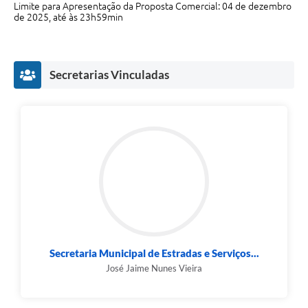
Limite para Apresentação da Proposta Comercial: 04 de dezembro
Fala Cidadão
de 2025, até às 23h59min
Nota Fiscal Eletrônica - NFSE
A Prefeitura
Secretarias Vinculadas
SIC
Galeria de Fotos
Contratos
Ouvidoria
Audiências Públicas
Arquivos para Download
Secretaria Municipal de Estradas e Serviços...
Carta de Serviços
José Jaime Nunes Vieira
Turismo