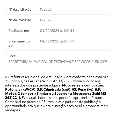
Nº da Licitação
0/2025
Notícias
Concursos e Processos Seletivos
Nº do Processo
0/2025
Diário Oficial
Publicado em
01/12/2025 às 08h51
Acesso a Informação (Transparência)
Encerramento
04/12/2025 às 23h59
em
Guia de Serviços
Local
Lei Aldir Blanc
SECRETARIA MUNICIPAL DE ESTRADAS E SERVIÇOS PÚBLICOS
Arquivos de Transparência
A Prefeitura Municipal de Araújos/MG, em conformidade com Art.
Lei de Acesso a Informação
75, inciso II, da Lei Federal nº 14.133/2021, torna público aos
interessados que pretende adquirir
Motoserra a combustão,
Potência (kW/CV): 3,5; Cilindrada (cm³): 63; Peso (kg): 5,5;
Editais
Motor: 2 tempos. (Similar ou Superior a Motoserra Stihl MS
363)221).
Eventuais interessados poderão apresentar Proposta
Modelos
Comercial no prazo de 03 (três) dias a partir desta publicação,
oportunidade em que a Administração escolherá a proposta mais
vantajosa.
Órgãos Municipais