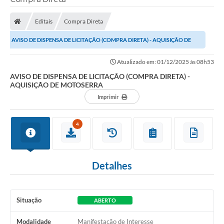
Processo seletivo
Editais
Compra Direta
Lei Aldir Blanc 2026
AVISO DE DISPENSA DE LICITAÇÃO (COMPRA DIRETA) - AQUISIÇÃO DE
COMPRA DIRETA
MOTOSERRA
Atualizado em: 01/12/2025 às 08h53
Araújos
AVISO DE DISPENSA DE LICITAÇÃO (COMPRA DIRETA) -
AQUISIÇÃO DE MOTOSERRA
Prefeitura
Imprimir
Secretarias
Conselhos
4
Patrimônio Cultural
Detalhes
Legislação
E-SIC
Situação
ABERTO
Licenças Concedidas
Modalidade
Manifestação de Interesse
DOC Licenciamento Ambiental