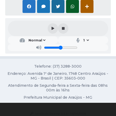
Fala Cidadão
Nota Fiscal Eletrônica - NFSE
A Prefeitura
SIC
Galeria de Fotos
Contratos
Telefone: (37) 3288-3000
Ouvidoria
Endereço: Avenida 1º de Janeiro, 1748 Centro Araújos -
Audiências Públicas
MG - Brasil | CEP: 35603-000
Atendimento de Segunda-feira a Sexta-feira das 08hs
Arquivos para Download
00m às 16hs
Carta de Serviços
Prefeitura Municipal de Araújos - MG
Turismo
Versão do Sistema:
3.5.3 - 19/06/2026