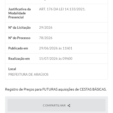
Justificativa da
ART. 176 DA LEI 14.133/2021.
Notícias
Modalidade
Presencial
Concursos e Processos Seletivos
Nº da Licitação
29/2026
Diário Oficial
Nº do Processo
78/2026
Acesso a Informação (Transparência)
Publicado em
29/06/2026 às 11h01
Guia de Serviços
Realização em
15/07/2026 às 09h00
Lei Aldir Blanc
Arquivos de Transparência
Local
PREFEITURA DE ARAÚJOS
Lei de Acesso a Informação
Editais
Registro de Preços para FUTURAS aquisições de CESTAS BÁSICAS.
Modelos
COMPARTILHAR
Órgãos Municipais