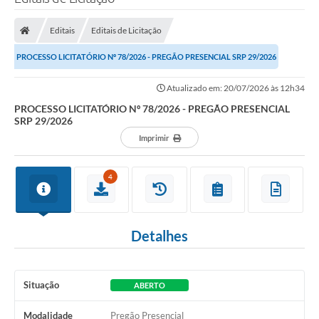
Processo seletivo
Editais
Editais de Licitação
Lei Aldir Blanc 2026
PROCESSO LICITATÓRIO Nº 78/2026 - PREGÃO PRESENCIAL SRP 29/2026
COMPRA DIRETA
Atualizado em: 20/07/2026 às 12h34
Araújos
PROCESSO LICITATÓRIO Nº 78/2026 - PREGÃO PRESENCIAL
SRP 29/2026
Prefeitura
Imprimir
Secretarias
Conselhos
4
Patrimônio Cultural
Detalhes
Legislação
E-SIC
Situação
ABERTO
Licenças Concedidas
Modalidade
Pregão Presencial
DOC Licenciamento Ambiental