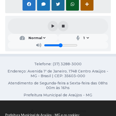
Fala Cidadão
Nota Fiscal Eletrônica - NFSE
A Prefeitura
SIC
Galeria de Fotos
Contratos
Telefone: (37) 3288-3000
Ouvidoria
Endereço: Avenida 1º de Janeiro, 1748 Centro Araújos -
MG - Brasil | CEP: 35603-000
Audiências Públicas
Atendimento de Segunda-feira a Sexta-feira das 08hs
Arquivos para Download
00m às 16hs
Prefeitura Municipal de Araújos - MG
Carta de Serviços
Turismo
Versão do Sistema:
3.5.3 - 19/06/2026
Prefeitura Municipal de Araújos - MG e os cookies: