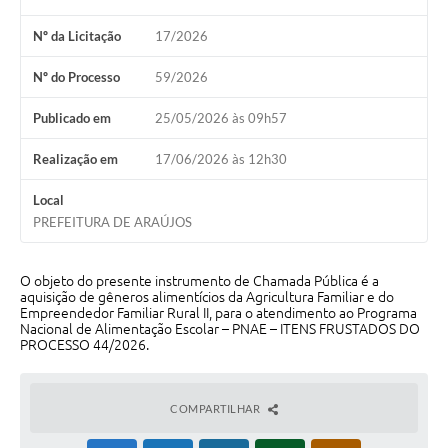
Nº da Licitação
17/2026
Notícias
Concursos e Processos Seletivos
Nº do Processo
59/2026
Diário Oficial
Publicado em
25/05/2026 às 09h57
Acesso a Informação (Transparência)
Realização em
17/06/2026 às 12h30
Guia de Serviços
Local
PREFEITURA DE ARAÚJOS
Lei Aldir Blanc
Arquivos de Transparência
O objeto do presente instrumento de Chamada Pública é a
aquisição de gêneros alimentícios da Agricultura Familiar e do
Lei de Acesso a Informação
Empreendedor Familiar Rural II, para o atendimento ao Programa
Nacional de Alimentação Escolar – PNAE – ITENS FRUSTADOS DO
PROCESSO 44/2026.
Editais
Modelos
COMPARTILHAR
Órgãos Municipais