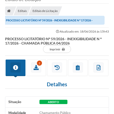
Processo seletivo
Editais
Editais de Licitação
Lei Aldir Blanc 2026
PROCESSO LICITATÓRIO Nº 59/2026 - INEXIGIBILIDADE N º 17/2026 -
COMPRA DIRETA
CHAMADA PÚBLICA 04/2026
Atualizado em: 18/06/2026 às 15h43
Araújos
PROCESSO LICITATÓRIO Nº 59/2026 - INEXIGIBILIDADE N º
17/2026 - CHAMADA PÚBLICA 04/2026
Prefeitura
Imprimir
Secretarias
Conselhos
2
Patrimônio Cultural
Detalhes
Legislação
E-SIC
Situação
ABERTO
Licenças Concedidas
Modalidade
Chamamento Público
DOC Licenciamento Ambiental