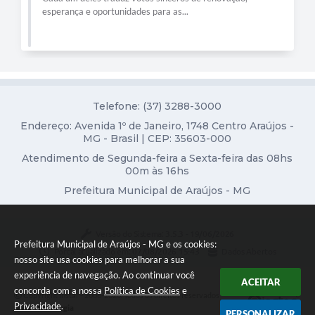
esperança e oportunidades para as...
Diário Oficial
Contato
Telefone: (37) 3288-3000
Endereço: Avenida 1º de Janeiro, 1748 Centro Araújos -
MG - Brasil | CEP: 35603-000
Atendimento de Segunda-feira a Sexta-feira das 08hs
00m às 16hs
Prefeitura Municipal de Araújos - MG
Versão do Sistema:
3.5.3 - 19/06/2026
Prefeitura Municipal de Araújos - MG e os cookies:
Portal atualizado em:
07/08/2026 15:43
Dados Abertos
nosso site usa cookies para melhorar a sua
experiência de navegação. Ao continuar você
ACEITAR
concorda com a nossa
Política de Cookies
e
Copyright Instar - 2006-2026. Todos os direitos reservados -
Privacidade
.
Instar Tecnologia
PERSONALIZAR