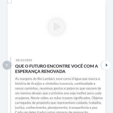
Obras
Galeria de Vídeos
Projetos
Contas Públicas
Links
Serviços Online
Telefones Úteis
18/12/2025
QUE O FUTURO ENCONTRE VOCÊ COM A
Transparência
ESPERANÇA RENOVADA
Às margens do Rio Lambari, esse curso d'água que marca a
Emprega
história de Araújos e simboliza travessia, continuidade e
novos caminhos, reunimos gestos e palavras que nascem de
Enquete
um mesmo desejo: que o próximo ano seja melhor para cada
araujense. Neste vídeo, as mãos trazem significados. Objetos
Jornal
carregados de propósito que representam cuidado, trabalho,
justiça, conhecimento, planejamento, transparência e paz.
Agenda
Cada um deles traduz votos sinceros de renovação,