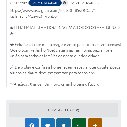
25/12/2024
ADMINISTRAÇÃO
591 VISUALIZAÇÕES
https://www.instagram.com/reel/DEBI5skROJF/?
Notícias
igsh=a2F3M2swc3FwbnBo
Concursos e Processos Seletivos
🎄FELIZ NATAL, UMA HOMENAGEM A TODOS OS ARAUJENSES
🎄
Diário Oficial
Acesso a Informação (Transparência)
❤️ Feliz Natal com muita magia e amor para todos os araujenses!
Que o bom velhinho Noel traga mais harmonia, paz, amor e
Guia de Serviços
união para todas as famílias da nossa querida cidade.
Lei Aldir Blanc
🎶 Dê o play e confira a homenagem especial que os talentosos
alunos da flauta doce prepararam para todos nós.
Arquivos de Transparência
🌱Araújos 70 anos - Um novo caminho para o futuro!
Lei de Acesso a Informação
Editais
COMPARTILHAR
Modelos
Órgãos Municipais