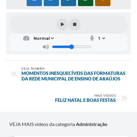
Fala Cidadão
Nota Fiscal Eletrônica - NFSE
A Prefeitura
SIC
Galeria de Fotos
Contratos
VEJA TAMBÉM
MOMENTOS INESQUECÍVEIS DAS FORMATURAS
DA REDE MUNICIPAL DE ENSINO DE ARAÚJOS
Ouvidoria
Audiências Públicas
MAIS VÍDEOS
FELIZ NATAL E BOAS FESTAS
Arquivos para Download
Carta de Serviços
VEJA MAIS vídeos da categoria
Administração
Turismo