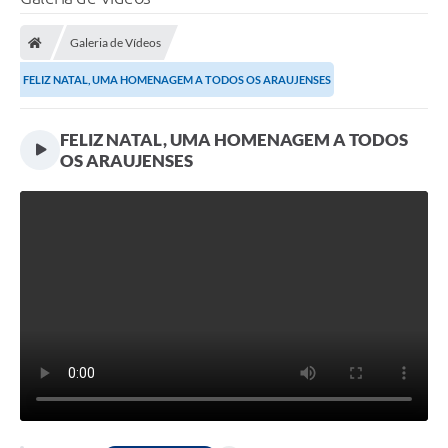
Processo seletivo
Galeria de Vídeos
Lei Aldir Blanc 2026
FELIZ NATAL, UMA HOMENAGEM A TODOS OS ARAUJENSES
COMPRA DIRETA
Araújos
FELIZ NATAL, UMA HOMENAGEM A TODOS
OS ARAUJENSES
Prefeitura
Secretarias
Conselhos
Patrimônio Cultural
Legislação
E-SIC
Licenças Concedidas
DOC Licenciamento Ambiental