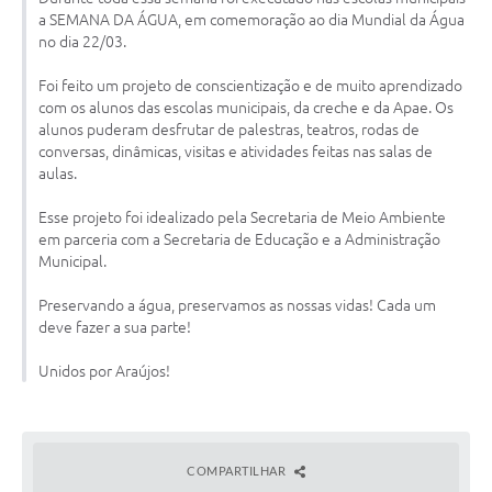
a SEMANA DA ÁGUA, em comemoração ao dia Mundial da Água
no dia 22/03.
Notícias
Concursos e Processos Seletivos
Foi feito um projeto de conscientização e de muito aprendizado
com os alunos das escolas municipais, da creche e da Apae. Os
Diário Oficial
alunos puderam desfrutar de palestras, teatros, rodas de
conversas, dinâmicas, visitas e atividades feitas nas salas de
Acesso a Informação (Transparência)
aulas.
Guia de Serviços
Esse projeto foi idealizado pela Secretaria de Meio Ambiente
em parceria com a Secretaria de Educação e a Administração
Lei Aldir Blanc
Municipal.
Arquivos de Transparência
Preservando a água, preservamos as nossas vidas! Cada um
deve fazer a sua parte!
Lei de Acesso a Informação
Unidos por Araújos!
Editais
Modelos
COMPARTILHAR
Órgãos Municipais