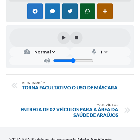
Fala Cidadão
Nota Fiscal Eletrônica - NFSE
A Prefeitura
SIC
Galeria de Fotos
Contratos
Ouvidoria
VEJA TAMBÉM
TORNA FACULTATIVO O USO DE MÁSCARA
Audiências Públicas
Arquivos para Download
MAIS VÍDEOS
ENTREGA DE 02 VEÍCULOS PARA A ÁREA DA
SAÚDE DE ARAÚJOS
Carta de Serviços
Turismo
VEJA MAIS vídeos da categoria
Meio Ambiente