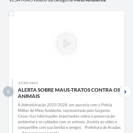
Obras
Galeria de Vídeos
Projetos
Contas Públicas
Links
Serviços Online
Telefones Úteis
Transparência
27/05/2025
ALERTA SOBRE MAUS-TRATOS CONTRA OS
Emprega
ANIMAIS
A Administração 2025/2028, em parceria com a Polícia
Enquete
Militar do Meio Ambiente, representada pelo Sargento
César, traz informações importantes sobre a preservação
Jornal
ambiental e os cuidados com os animais. Assista ao vídeo e
compartilhe com sua família e amigos. Prefeitura de Araújos
Agenda
— Amor por nossa gente