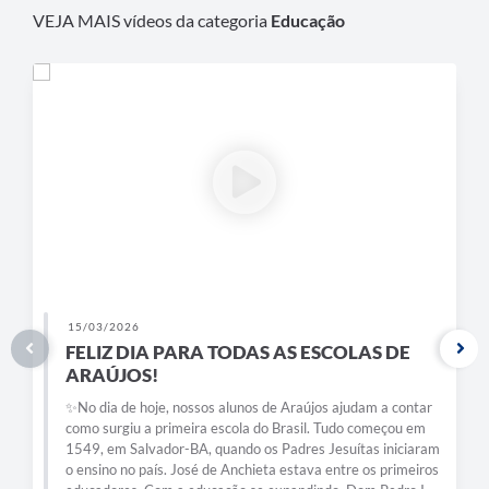
Obras
VEJA MAIS vídeos da categoria
Educação
Galeria de Vídeos
Projetos
Contas Públicas
Links
Serviços Online
Telefones Úteis
Transparência
15/03/2026
Emprega
FELIZ DIA PARA TODAS AS ESCOLAS DE
ARAÚJOS!
Enquete
✨No dia de hoje, nossos alunos de Araújos ajudam a contar
como surgiu a primeira escola do Brasil. Tudo começou em
Jornal
1549, em Salvador-BA, quando os Padres Jesuítas iniciaram
o ensino no país. José de Anchieta estava entre os primeiros
Agenda