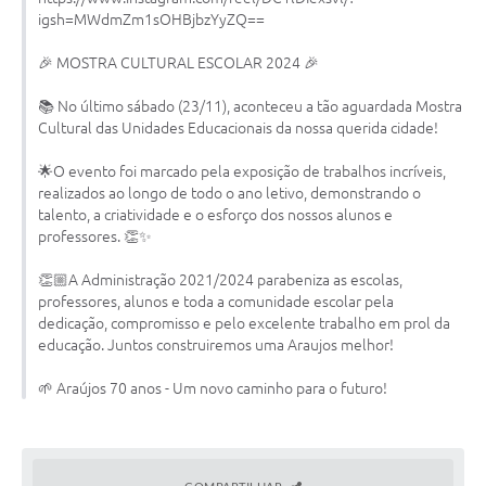
igsh=MWdmZm1sOHBjbzYyZQ==
Notícias
🎉 MOSTRA CULTURAL ESCOLAR 2024 🎉
Concursos e Processos Seletivos
📚 No último sábado (23/11), aconteceu a tão aguardada Mostra
Diário Oficial
Cultural das Unidades Educacionais da nossa querida cidade!
Acesso a Informação (Transparência)
🌟O evento foi marcado pela exposição de trabalhos incríveis,
realizados ao longo de todo o ano letivo, demonstrando o
Guia de Serviços
talento, a criatividade e o esforço dos nossos alunos e
professores. 👏✨
Lei Aldir Blanc
👏🏼A Administração 2021/2024 parabeniza as escolas,
Arquivos de Transparência
professores, alunos e toda a comunidade escolar pela
dedicação, compromisso e pelo excelente trabalho em prol da
Lei de Acesso a Informação
educação. Juntos construiremos uma Araujos melhor!
Editais
🌱 Araújos 70 anos - Um novo caminho para o futuro!
Modelos
Órgãos Municipais