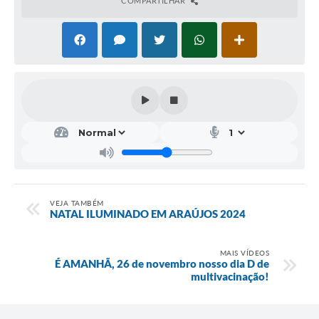
COMPARTILHAR
Fala Cidadão
Nota Fiscal Eletrônica - NFSE
A Prefeitura
SIC
Galeria de Fotos
Contratos
Ouvidoria
VEJA TAMBÉM
Audiências Públicas
NATAL ILUMINADO EM ARAÚJOS 2024
Arquivos para Download
MAIS VÍDEOS
É AMANHÃ, 26 de novembro nosso dia D de
Carta de Serviços
multivacinação!
Turismo