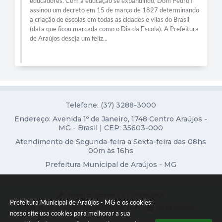
educadores. Com a educação se expandindo, Dom Pedro I
assinou um decreto em 15 de março de 1827 determinando
Diário Oficial
a criação de escolas em todas as cidades e vilas do Brasil
(data que ficou marcada como o Dia da Escola). A Prefeitura
Contato
de Araújos deseja um feliz...
Telefone: (37) 3288-3000
Endereço: Avenida 1º de Janeiro, 1748 Centro Araújos -
MG - Brasil | CEP: 35603-000
Atendimento de Segunda-feira a Sexta-feira das 08hs
00m às 16hs
Prefeitura Municipal de Araújos - MG
Versão do Sistema:
3.5.3 - 19/06/2026
Prefeitura Municipal de Araújos - MG e os cookies:
Portal atualizado em:
06/08/2026 15:41
Dados Abertos
nosso site usa cookies para melhorar a sua