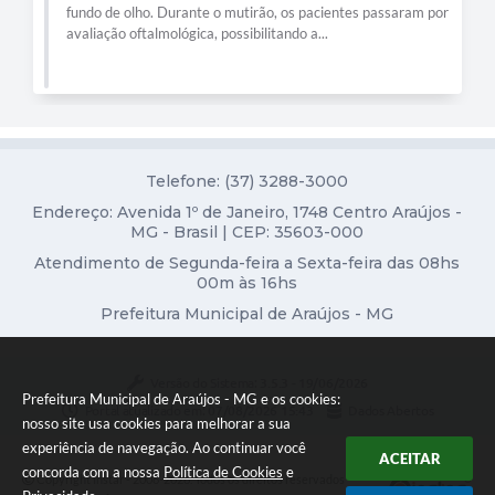
fundo de olho. Durante o mutirão, os pacientes passaram por
Diário Oficial
avaliação oftalmológica, possibilitando a...
Contato
Telefone: (37) 3288-3000
Endereço: Avenida 1º de Janeiro, 1748 Centro Araújos -
MG - Brasil | CEP: 35603-000
Atendimento de Segunda-feira a Sexta-feira das 08hs
00m às 16hs
Prefeitura Municipal de Araújos - MG
Versão do Sistema:
3.5.3 - 19/06/2026
Prefeitura Municipal de Araújos - MG e os cookies:
Portal atualizado em:
07/08/2026 15:43
Dados Abertos
nosso site usa cookies para melhorar a sua
experiência de navegação. Ao continuar você
ACEITAR
concorda com a nossa
Política de Cookies
e
Copyright Instar - 2006-2026. Todos os direitos reservados -