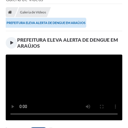
Processo seletivo
Galeria de Vídeos
Lei Aldir Blanc 2026
PREFEITURA ELEVA ALERTA DE DENGUE EM ARAÚJOS
COMPRA DIRETA
Araújos
PREFEITURA ELEVA ALERTA DE DENGUE EM
ARAÚJOS
Prefeitura
Secretarias
Conselhos
Patrimônio Cultural
Legislação
E-SIC
Licenças Concedidas
DOC Licenciamento Ambiental