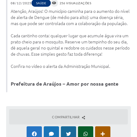
08/12/2025
SAÚDE
256 VISUALIZAÇÕES
Atenção, Araújos! O município caminha para o aumento do nível
Notícias
de alerta de Dengue (de médio para alto): uma doença séria,
mas que pode ser controlada com a colaboração da população.
Concursos e Processos Seletivos
Cada cantinho conta: qualquer lugar que acumule água vira um
Diário Oficial
prato cheio para o mosquito. Reserve um tempinho do seu dia,
Acesso a Informação (Transparência)
dê aquela geral no quintal e redobre os cuidados nesse período
de chuvas. Esse simples gesto faz toda diferença!
Guia de Serviços
Confira no vídeo o alerta da Administração Municipal.
Lei Aldir Blanc
Arquivos de Transparência
Prefeitura de Araújos – Amor por nossa gente
Lei de Acesso a Informação
Editais
COMPARTILHAR
Modelos
Órgãos Municipais