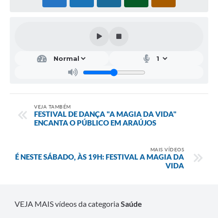
Fala Cidadão
Nota Fiscal Eletrônica - NFSE
A Prefeitura
SIC
Galeria de Fotos
Contratos
VEJA TAMBÉM
FESTIVAL DE DANÇA "A MAGIA DA VIDA"
ENCANTA O PÚBLICO EM ARAÚJOS
Ouvidoria
Audiências Públicas
MAIS VÍDEOS
É NESTE SÁBADO, ÀS 19H: FESTIVAL A MAGIA DA
Arquivos para Download
VIDA
Carta de Serviços
Turismo
VEJA MAIS vídeos da categoria
Saúde