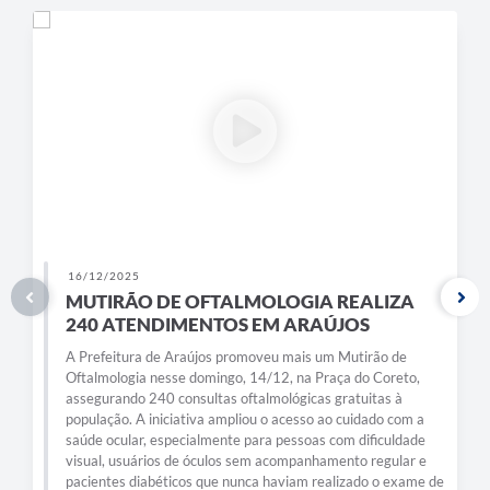
Obras
Galeria de Vídeos
Projetos
Contas Públicas
Links
Serviços Online
Telefones Úteis
16/12/2025
MUTIRÃO DE OFTALMOLOGIA REALIZA
Transparência
240 ATENDIMENTOS EM ARAÚJOS
Emprega
A Prefeitura de Araújos promoveu mais um Mutirão de
Oftalmologia nesse domingo, 14/12, na Praça do Coreto,
Enquete
assegurando 240 consultas oftalmológicas gratuitas à
população. A iniciativa ampliou o acesso ao cuidado com a
Jornal
saúde ocular, especialmente para pessoas com dificuldade
visual, usuários de óculos sem acompanhamento regular e
Agenda
pacientes diabéticos que nunca haviam realizado o exame de