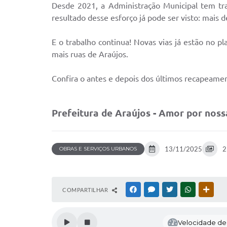
Desde 2021, a Administração Municipal tem tr
resultado desse esforço já pode ser visto: mais 
E o trabalho continua! Novas vias já estão no 
mais ruas de Araújos.
Confira o antes e depois dos últimos recapeamen
Prefeitura de Araújos - Amor por noss
13/11/2025
2
OBRAS E SERVIÇOS URBANOS
COMPARTILHAR
FACEBOOK
MESSENGER
TWITTER
WHATSAPP
OUTR
Velocidade de l