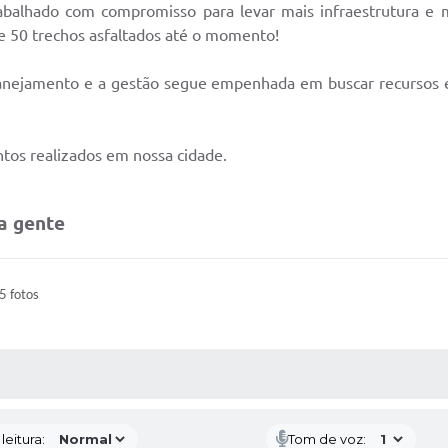
abalhado com compromisso para levar mais infraestrutura e m
de 50 trechos asfaltados até o momento!
planejamento e a gestão segue empenhada em buscar recursos e
tos realizados em nossa cidade.
a gente
5 fotos
AS MÍDIAS
eitura:
Tom de voz: