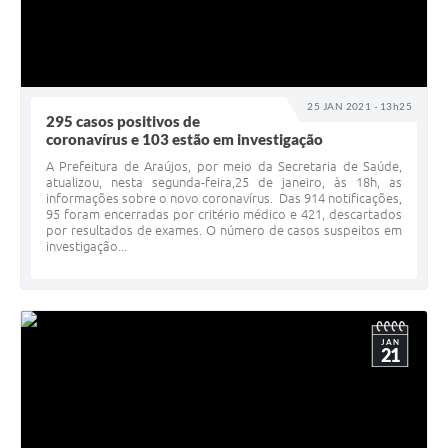
Obras
Galeria de Vídeos
Projetos
25 JAN 2021 - 13h25
Contas Públicas
295 casos positivos de
coronavírus e 103 estão em investigação
Links
A Prefeitura de Araújos, por meio da Secretaria de Saúde,
atualizou, nesta segunda-feira,25 de janeiro, às 18h, as
Serviços Online
informações sobre o novo coronavírus. Das 914 notificações,
95 foram encerradas por critério médico e 421, descartados
por resultados de exames. O número de casos suspeitos em
Telefones Úteis
investigação...
Transparência
Emprega
JAN
21
Enquete
Jornal
Agenda