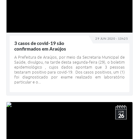
29 JUN 2020 - 13h25
3 casos de covid-19 são
confirmados em Araújos
A Prefeitura de Araújos, por meio da Secretaria Municipal de
Saúde, divulgou, na tarde desta segunda-feira (29), o boletim
epidemiológico , cujos dados apontam que 3 pessoas
testaram positivo para covid-19. Dos casos positivos, um (1)
foi diagnosticado por exame realizado em laboratório
particular e o...
JUN
26