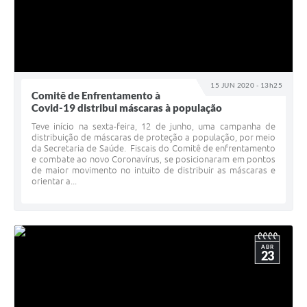
15 JUN 2020 - 13h25
Comitê de Enfrentamento à
Covid-19 distribui máscaras à população
Teve início na sexta-feira, 12 de junho, uma campanha de
distribuição de máscaras de proteção a população, por meio
da Secretaria de Saúde. Fiscais do Comitê de enfrentamento
e combate ao novo Coronavírus, se posicionaram em pontos
de maior movimento no intuito de distribuir as máscaras e
orientar a...
ABR
23