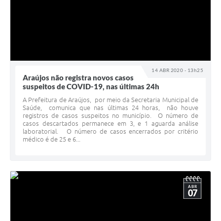
14 ABR 2020 - 13h25
Araújos não registra novos casos
suspeitos de COVID-19, nas últimas 24h
A Prefeitura de Araújos, por meio da Secretaria Municipal de
Saúde, comunica que nas últimas 24 horas, não houve
registros de casos suspeitos no município. O número de
casos descartados permanece em 3, e 1 aguarda análise
laboratorial. O número de casos encerrados por critério
médico é de 25 e 6...
ABR
07