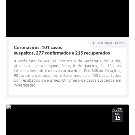
18 JAN 2020 - 13h25
Coronavírus; 101 casos
suspeitos, 277 confirmados e 215 recuperados
A Prefeitura de Araújos, por meio da Secretaria de Saúde,
atualizou, nesta segunda-feira,18 de janeiro, às 18h, as
informações sobre o novo coronavírus. Das 868 notificações,
90 foram encerradas por critério médico e 400 descartados
por resultados de exames. O número de casos suspeitos em
investigação...
JAN
15