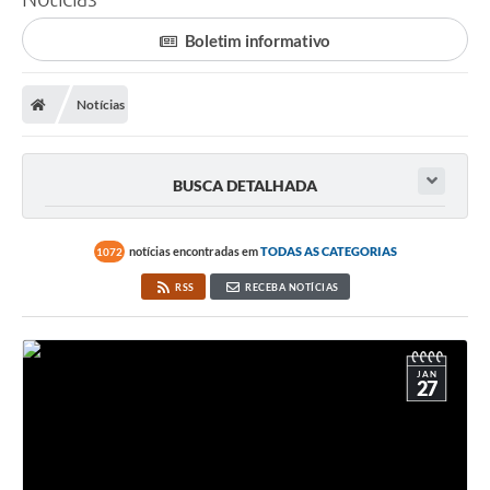
Processo seletivo
Boletim informativo
Lei Aldir Blanc 2026
COMPRA DIRETA
Notícias
Araújos
BUSCA DETALHADA
Prefeitura
Secretarias
notícias encontradas em
TODAS AS CATEGORIAS
1072
Conselhos
RSS
RECEBA NOTÍCIAS
Patrimônio Cultural
Legislação
JAN
27
E-SIC
Licenças Concedidas
DOC Licenciamento Ambiental