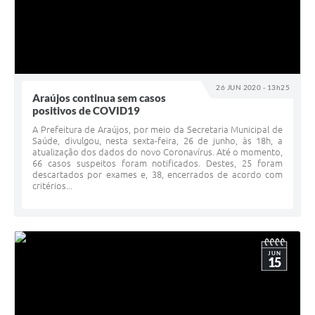
26 JUN 2020 - 13h25
Araújos continua sem casos
positivos de COVID19
A Prefeitura de Araújos, por meio da Secretaria Municipal de
Saúde, divulgou, nesta sexta-feira, 26 de junho, às 18h, a
atualização dos dados do novo Coronavírus. Até o momento,
66 casos suspeitos foram notificados. Destes, 25 foram
descartados por exames e, 38, encerrados de acordo com
critérios...
JUN
15