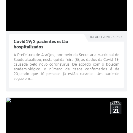
06 AGO 2020 - 13h25
Covid19; 2 pacientes estão
hospitalizados
A Prefeitura de Araújos, por meio da Secretaria Municipal de
Saúde atualizou, nesta quinta-feira (6), os dados da Covid-19,
causada pelo novo coronavírus. De acordo com o boletim
epidemiológico, o número de casos confirmados é de
20,sendo que 16 pessoas já estão curadas. Um paciente
segue em...
JUL
21