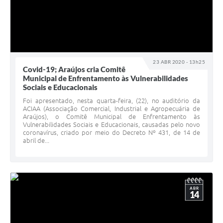
23 ABR 2020 - 13h25
Covid-19; Araújos cria Comitê
Municipal de Enfrentamento às Vulnerabilidades
Sociais e Educacionais
Foi apresentado, nesta quarta-feira, (22), no auditório da
ACIAA (Associação Comercial, Industrial e Agropecuária de
Araújos), o Comitê Municipal de Enfrentamento às
Vulnerabilidades Sociais e Educacionais, causadas pelo novo
coronavírus, criado por meio do Decreto Nº 431, de 14 de
abril de...
ABR
14