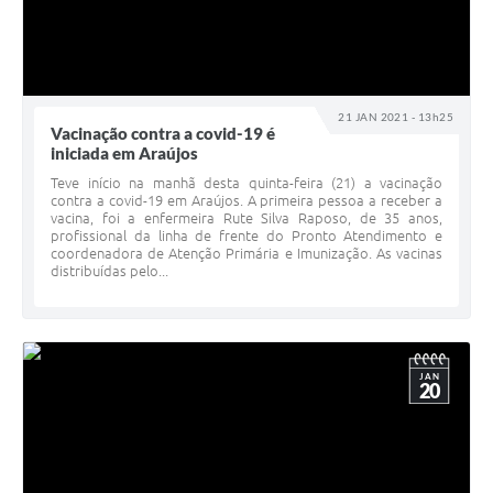
21 JAN 2021 - 13h25
Vacinação contra a covid-19 é
iniciada em Araújos
Teve início na manhã desta quinta-feira (21) a vacinação
contra a covid-19 em Araújos. A primeira pessoa a receber a
vacina, foi a enfermeira Rute Silva Raposo, de 35 anos,
profissional da linha de frente do Pronto Atendimento e
coordenadora de Atenção Primária e Imunização. As vacinas
distribuídas pelo...
JAN
20