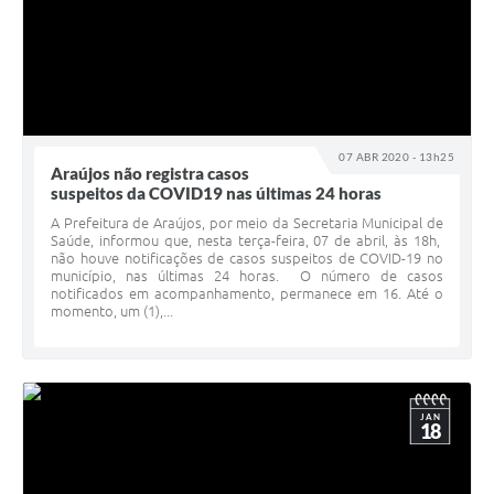
07 ABR 2020 - 13h25
Araújos não registra casos
suspeitos da COVID19 nas últimas 24 horas
A Prefeitura de Araújos, por meio da Secretaria Municipal de
Saúde, informou que, nesta terça-feira, 07 de abril, às 18h,
não houve notificações de casos suspeitos de COVID-19 no
município, nas últimas 24 horas. O número de casos
notificados em acompanhamento, permanece em 16. Até o
momento, um (1),...
JAN
18