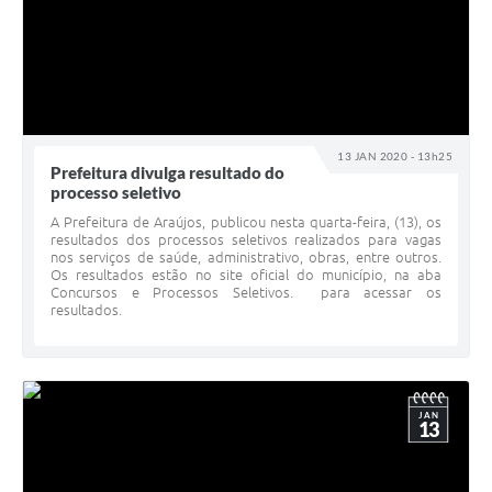
13 JAN 2020 - 13h25
Prefeitura divulga resultado do
processo seletivo
A Prefeitura de Araújos, publicou nesta quarta-feira, (13), os
resultados dos processos seletivos realizados para vagas
nos serviços de saúde, administrativo, obras, entre outros.
Os resultados estão no site oficial do município, na aba
Concursos e Processos Seletivos. para acessar os
resultados.
JAN
13