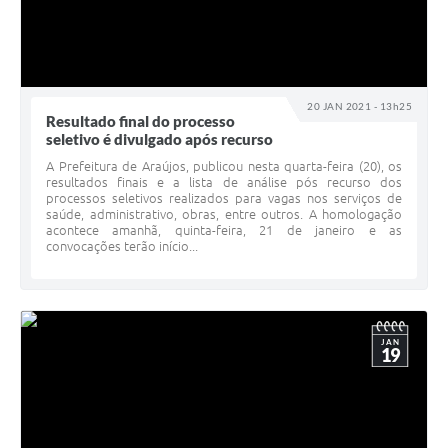
20 JAN 2021 - 13h25
Resultado final do processo
seletivo é divulgado após recurso
A Prefeitura de Araújos, publicou nesta quarta-feira (20), os
resultados finais e a lista de análise pós recurso dos
processos seletivos realizados para vagas nos serviços de
saúde, administrativo, obras, entre outros. A homologação
acontece amanhã, quinta-feira, 21 de janeiro e as
convocações terão início...
JAN
19