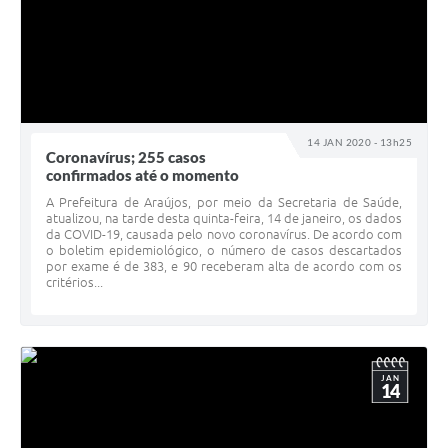
14 JAN 2020 - 13h25
Coronavírus; 255 casos
confirmados até o momento
A Prefeitura de Araújos, por meio da Secretaria de Saúde,
atualizou, na tarde desta quinta-feira, 14 de janeiro, os dados
da COVID-19, causada pelo novo coronavírus. De acordo com
o boletim epidemiológico, o número de casos descartados
por exame é de 383, e 90 receberam alta de acordo com os
critérios...
JAN
14