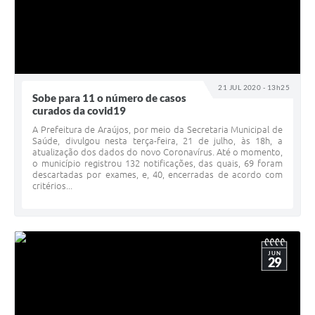
21 JUL 2020 - 13h25
Sobe para 11 o número de casos
curados da covid19
A Prefeitura de Araújos, por meio da Secretaria Municipal de
Saúde, divulgou nesta terça-feira, 21 de julho, às 18h, a
atualização dos dados do novo Coronavírus. Até o momento,
o município registrou 132 notificações, das quais, 69 foram
descartadas por exames, e, 40, encerradas de acordo com
critérios...
JUN
29