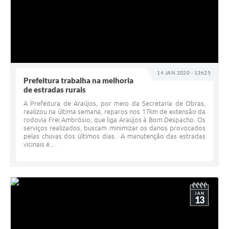
14 JAN 2020 - 13h25
Prefeitura trabalha na melhoria
de estradas rurais
A Prefeitura de Araújos, por meio da Secretaria de Obras,
realizou na última semana, reparos nos 17km de extensão da
rodovia Frei Ambrósio, que liga Araújos à Bom Despacho. Os
serviços realizados, buscam minimizar os danos provocados
pelas chuvas dos últimos dias. A manutenção das estradas
vicinais é...
JAN
13