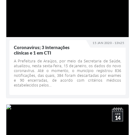
15 JAN 2020 - 13h25
Coronavírus; 3 internações
clínicas e 1 em CTI
A Prefeitura de Araújos, por meio da Secretaria de Saúde,
atualizou, nesta sexta-feira, 15 de janeiro, os dados do novo
coronavírus. Até o momento, o município registrou 836
notificações, das quais, 384 foram descartadas por exames
e 90 encerradas, de acordo com critérios médicos
estabelecidos pelos...
JAN
14