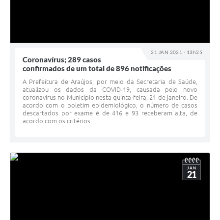
Diário Oficial
Contato
21 JAN 2021 - 13h25
Coronavírus; 289 casos
confirmados de um total de 896 notificações
A Prefeitura de Araújos, por meio da Secretaria de Saúde,
atualizou os dados da COVID-19, causada pelo novo
coronavírus no Município nesta quinta-feira, 21 de janeiro. De
acordo com o boletim epidemiológico, o número de casos
descartados por exame é de 416 e 93 receberam alta, de
acordo com os critérios...
JAN
21