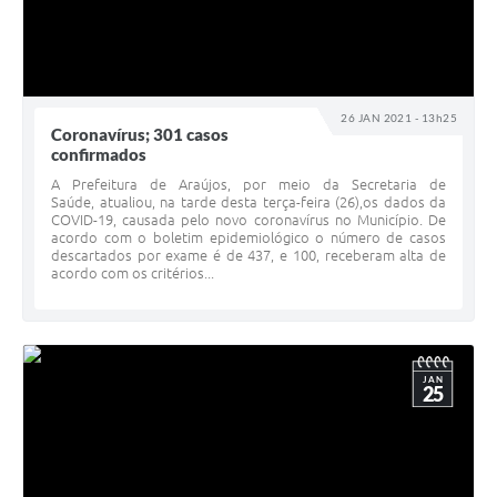
Fala Cidadão
Nota Fiscal Eletrônica - NFSE
A Prefeitura
26 JAN 2021 - 13h25
Coronavírus; 301 casos
confirmados
SIC
A Prefeitura de Araújos, por meio da Secretaria de
Galeria de Fotos
Saúde, atualiou, na tarde desta terça-feira (26),os dados da
COVID-19, causada pelo novo coronavírus no Município. De
acordo com o boletim epidemiológico o número de casos
Contratos
descartados por exame é de 437, e 100, receberam alta de
acordo com os critérios...
Ouvidoria
Audiências Públicas
Arquivos para Download
JAN
25
Carta de Serviços
Turismo