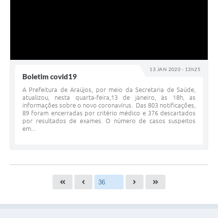
13 JAN 2020 - 13h25
Boletim covid19
A Prefeitura de Araújos, por meio da Secretaria de Saúde,
atualizou, nesta quarta-feira,13 de janeiro, às 18h, as
informações sobre o novo coronavírus. Das 803 notificações,
89 foram encerradas por critério médico e 376 descartados
por resultados de exames. O número de casos suspeitos
em...