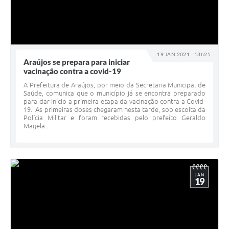
19 JAN 2021 - 13h25
Araújos se prepara para iniciar
vacinação contra a covid-19
A Prefeitura de Araújos, por meio da Secretaria Municipal de
Saúde, comunica que o município já se encontra preparado
para dar início a primeira etapa da vacinação contra a Covid-
19. As primeiras doses chegaram nesta tarde, sob escolta da
Polícia Militar e foram recebidas pelo prefeito Geraldo
Magela...
JAN
19