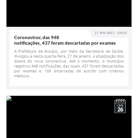
Notícias
Concursos e Processos Seletivos
27 JAN 2021 - 13h25
Diário Oficial
Coronavírus; das 948
notificações, 437 foram descartadas por exames
Acesso a Informação (Transparência)
A Prefeitura de Araújos, por meio da Secretaria de Saúde,
divulgou a nesta quarta-feira, 27 de janeiro, a atualização dos
Guia de Serviços
dados do novo coronavírus. Até o momento, o município
registrou 948 notificações, das quais, 437 foram descartadas
por exames e, 100 encerradas de acordo com critérios
Lei Aldir Blanc
médicos...
Arquivos de Transparência
Lei de Acesso a Informação
JAN
Editais
26
Modelos
Órgãos Municipais