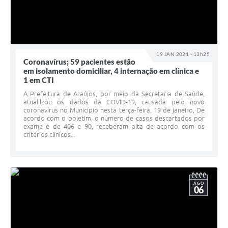
19 JAN 2021 - 13h25
Coronavírus; 59 pacientes estão
em isolamento domiciliar, 4 internação em clínica e
1 em CTI
A Prefeitura de Araújos, por meio da Secretaria de Saúde,
atualilzou os dados da COVID-19, causada pelo novo
coronavírus no Município nesta terça-feira, 19 de janeiro, De
acordo com o boletim, o número de casos descartados por
exame é de 406 e 90, receberam alta de acordo com os
critérios clínicos...
AGO
06