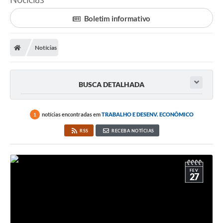
Processo seletivo
Boletim informativo
Lei Aldir Blanc 2026
COMPRA DIRETA
Notícias
Araújos
BUSCA DETALHADA
Prefeitura
Secretarias
notícias encontradas em
TRABALHO E DESENV. ECONÔMICO
1
Conselhos
RSS
RECEBA NOTÍCIAS
Patrimônio Cultural
Legislação
FEV
27
E-SIC
Licenças Concedidas
DOC Licenciamento Ambiental