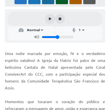
Notícias
Concursos e Processos Seletivos
Diário Oficial
Acesso a Informação (Transparência)
Guia de Serviços
Uma noite marcada por emoção, fé e o verdadeiro
Lei Aldir Blanc
espírito natalino! A Igreja da Matriz foi palco de uma
Arquivos de Transparência
belíssima Cantata de Natal apresentada pelo Coral
ConviverArt do CCC, com a participação especial dos
Lei de Acesso a Informação
homens da Comunidade Terapêutica São Francisco de
Editais
Assis.
Modelos
Momentos que tocaram o coração do público e
Órgãos Municipais
reforçaram a mensagem de amor, união e esperança que