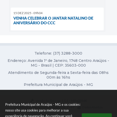
15 DEZ 2025 - 09h04
VENHA CELEBRAR O JANTAR NATALINO DE
ANIVERSÁRIO DO CCC
Telefone: (37) 3288-3000
Endereço: Avenida 1º de Janeiro, 1748 Centro Araújos -
MG - Brasil | CEP: 35603-000
Atendimento de Segunda-feira a Sexta-feira das 08hs
00m às 16hs
Prefeitura Municipal de Araújos - MG
Versão do Sistema:
3.5.3 - 19/06/2026
Prefeitura Municipal de Araújos - MG e os cookies:
Portal atualizado em:
06/08/2026 15:41
Dados Abertos
nosso site usa cookies para melhorar a sua
experiência de navegação. Ao continuar você