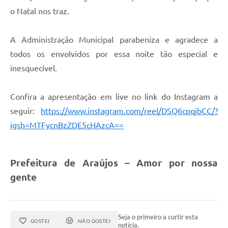
Fala Cidadão
o Natal nos traz.
Nota Fiscal Eletrônica - NFSE
A Administração Municipal parabeniza e agradece a
A Prefeitura
todos os envolvidos por essa noite tão especial e
inesquecível.
SIC
Galeria de Fotos
Confira a apresentação em live no link do Instagram a
Contratos
seguir:
https://www.instagram.com/reel/DSQ6cpqjbCC/?
igsh=MTFycnBzZDE5cHAzcA==
Ouvidoria
Audiências Públicas
Prefeitura de Araújos – Amor por nossa
Arquivos para Download
gente
Carta de Serviços
Turismo
Seja o primeiro a curtir esta
GOSTEI
NÃO GOSTEI
notícia.