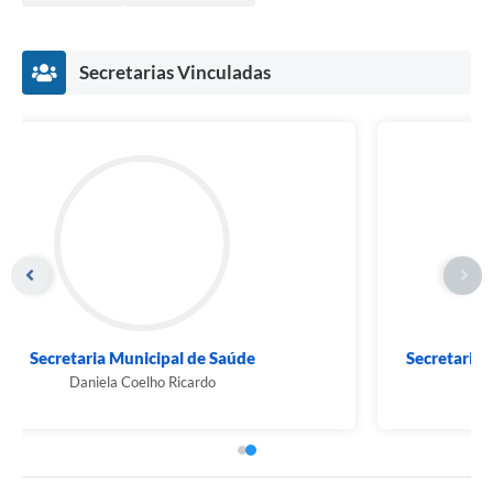
Obras
Galeria de Vídeos
Secretarias Vinculadas
Projetos
Contas Públicas
Links
Serviços Online
Telefones Úteis
Transparência
Emprega
Secretaria Municipal de Cultura, Esportes, Lazer...
Rodolfo Ferreira Silva
Enquete
Jornal
Agenda