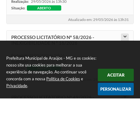
29/05/2026 às 13h30
Realização:
Situação:
ABERTO
Atualizado em: 29/05/2026 às 13h31
PROCESSO LICITATÓRIO Nº 58/2026 -
INEXIGIBILIDADE N º 16/2026
29/05/2026 às 10h56
Postagem:
Prefeitura Municipal de Araújos - MG e os cookies:
29/05/2026 às 10h56
Realização:
nosso site usa cookies para melhorar a sua
Situação:
ABERTO
experiência de navegação. Ao continuar você
ACEITAR
concorda com a nossa
Política de Cookies
e
Atualizado em: 29/05/2026 às 13h59
Privacidade
.
PERSONALIZAR
PROCESSO LICITATORIO Nº 49/2026 -
CONCORRÊNCIA ELETRÔNICA Nº 02/2026
08/05/2026 às 12h45
Postagem:
27/05/2026 às 12h30
Realização:
Situação:
ABERTO
Atualizado em: 15/06/2026 às 11h00