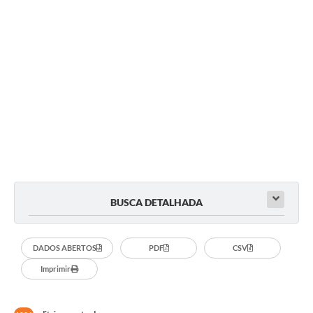
Fala Cidadão
Nota Fiscal Eletrônica - NFSE
A Prefeitura
SIC
Galeria de Fotos
Contratos
Ouvidoria
BUSCA DETALHADA
Audiências Públicas
Arquivos para Download
DADOS ABERTOS
PDF
CSV
Carta de Serviços
Imprimir
Turismo