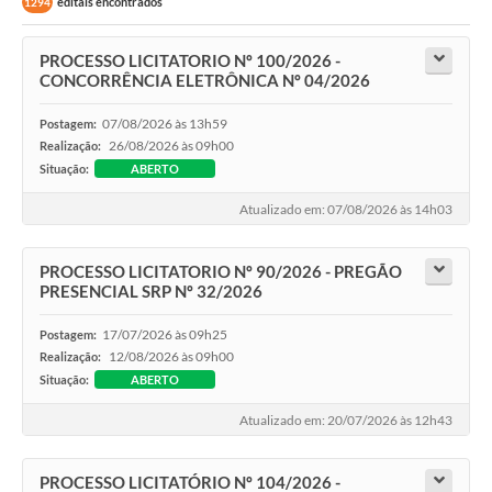
editais encontrados
Obras
1294
Galeria de Vídeos
PROCESSO LICITATORIO Nº 100/2026 -
CONCORRÊNCIA ELETRÔNICA Nº 04/2026
Projetos
07/08/2026 às 13h59
Postagem:
Contas Públicas
26/08/2026 às 09h00
Realização:
Situação:
ABERTO
Links
Atualizado em: 07/08/2026 às 14h03
Serviços Online
Telefones Úteis
PROCESSO LICITATORIO Nº 90/2026 - PREGÃO
PRESENCIAL SRP Nº 32/2026
Transparência
17/07/2026 às 09h25
Postagem:
Emprega
12/08/2026 às 09h00
Realização:
Situação:
ABERTO
Enquete
Atualizado em: 20/07/2026 às 12h43
Jornal
Agenda
PROCESSO LICITATÓRIO Nº 104/2026 -