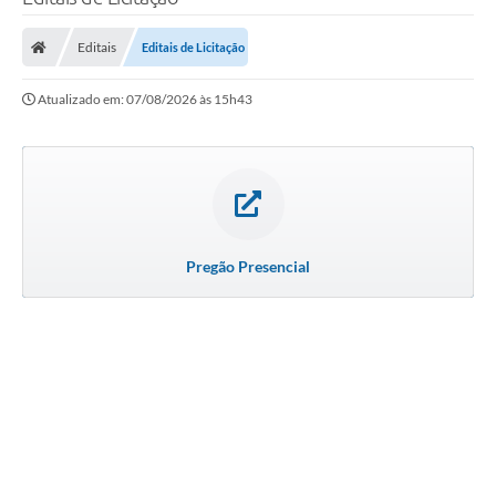
Processo seletivo
Editais
Editais de Licitação
Lei Aldir Blanc 2026
Atualizado em: 07/08/2026 às 15h43
COMPRA DIRETA
Araújos
Prefeitura
Secretarias
Pregão Presencial
Conselhos
Patrimônio Cultural
Legislação
E-SIC
Licenças Concedidas
DOC Licenciamento Ambiental