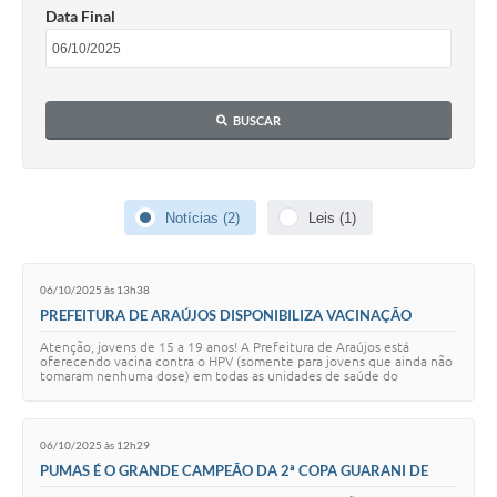
Data Final
Notícias
Concursos e Processos Seletivos
BUSCAR
Diário Oficial
Acesso a Informação (Transparência)
Guia de Serviços
Notícias (2)
Leis (1)
Lei Aldir Blanc
06/10/2025 às 13h38
Arquivos de Transparência
PREFEITURA DE ARAÚJOS DISPONIBILIZA VACINAÇÃO
CONTRA HPV
Lei de Acesso a Informação
Atenção, jovens de 15 a 19 anos! A Prefeitura de Araújos está
oferecendo vacina contra o HPV (somente para jovens que ainda não
tomaram nenhuma dose) em todas as unidades de saúde do
Editais
município (PSF I, II, III, IV) até de…
Modelos
06/10/2025 às 12h29
PUMAS É O GRANDE CAMPEÃO DA 2ª COPA GUARANI DE
Órgãos Municipais
FUTSAL 2025