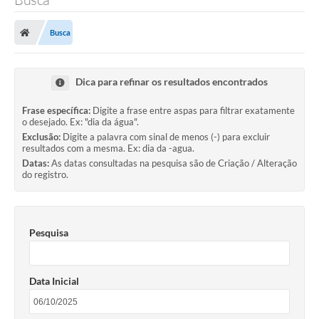
Processo seletivo
Busca
Lei Aldir Blanc 2026
COMPRA DIRETA
Dica para refinar os resultados encontrados
Araújos
Frase específica:
Digite a frase entre aspas para filtrar exatamente
Prefeitura
o desejado. Ex: "dia da água".
Exclusão:
Digite a palavra com sinal de menos (-) para excluir
resultados com a mesma. Ex: dia da -agua.
Secretarias
Datas:
As datas consultadas na pesquisa são de Criação / Alteração
do registro.
Conselhos
Patrimônio Cultural
Pesquisa
Legislação
E-SIC
Data Inicial
Licenças Concedidas
DOC Licenciamento Ambiental