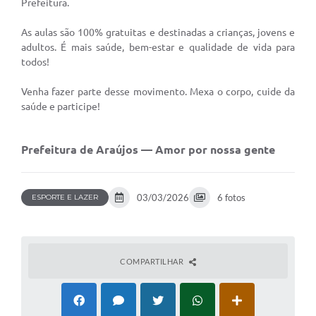
Prefeitura.
Notícias
As aulas são 100% gratuitas e destinadas a crianças, jovens e
adultos. É mais saúde, bem-estar e qualidade de vida para
Concursos e Processos Seletivos
todos!
Diário Oficial
Venha fazer parte desse movimento. Mexa o corpo, cuide da
saúde e participe!
Acesso a Informação (Transparência)
Guia de Serviços
Prefeitura de Araújos — Amor por nossa gente
Lei Aldir Blanc
Arquivos de Transparência
03/03/2026
6 fotos
ESPORTE E LAZER
Lei de Acesso a Informação
Editais
COMPARTILHAR
Modelos
Órgãos Municipais