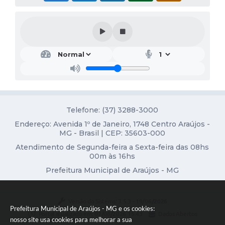
Fala Cidadão
Nota Fiscal Eletrônica - NFSE
A Prefeitura
SIC
Galeria de Fotos
Contratos
Telefone: (37) 3288-3000
Endereço: Avenida 1º de Janeiro, 1748 Centro Araújos -
Ouvidoria
MG - Brasil | CEP: 35603-000
Atendimento de Segunda-feira a Sexta-feira das 08hs
Audiências Públicas
00m às 16hs
Arquivos para Download
Prefeitura Municipal de Araújos - MG
Carta de Serviços
Versão do Sistema:
3.5.3 - 19/06/2026
Turismo
Prefeitura Municipal de Araújos - MG e os cookies:
Portal atualizado em:
07/08/2026 15:43
Dados Abertos
nosso site usa cookies para melhorar a sua