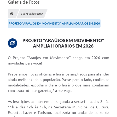
Galeria de Fotos
Processo seletivo
Lei Aldir Blanc 2026
Galeria de Fotos
COMPRA DIRETA
PROJETO "ARAÚJOS EM MOVIMENTO" AMPLIA HORÁRIOS EM 2026
Araújos
PROJETO "ARAÚJOS EM MOVIMENTO"
Prefeitura
AMPLIA HORÁRIOS EM 2026
Secretarias
O Projeto “Araújos em Movimento” chega em 2026 com
novidades para você!
Conselhos
Preparamos novas oficinas e horários ampliados para atender
Patrimônio Cultural
ainda melhor toda a população. Passe para o lado, confira as
modalidades, escolha o dia e o horário que mais combinam
Legislação
com a sua rotina e garanta já a sua vaga!
E-SIC
As inscrições acontecem de segunda a sexta-feira, das 8h às
Licenças Concedidas
11h e das 12h às 17h, na Secretaria Municipal de Cultura,
Esporte, Lazer e Turismo, localizada no andar de baixo da
DOC Licenciamento Ambiental